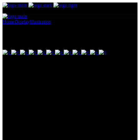
Home
Display
Illustration
Contem Art 14
Contem Art 14
Pellentesque ornare sem lacinia quam venenatis vestibulum.
Maecenas sed diam eget risus varius blandit ullam id dolor sit amet
non magna. Cras mattis consectetur purus sit amet fermentum.
Lorem Ipsum proin gravida nibh vel id. Duis aute irure dolor in
reprehenderit in voluptate velit esse cillum dolore eu fugiat nulla
pariatur. Excepteur sint occaecat cupidatat non proident, sunt in
culpa qui officia deserunt mollit anim id est laborum. Sit amet nulla
facilisi morbi. Odio morbi quis commodo odio. Vitae tortor
condimentum lacinia quis vel eros donec ac.
Client:
Moderna Museet Malmö