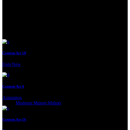
See Next
Contem Art 18
Font
New
Client:
Moderna Museet Malmö
Contem Art 4
Animation
Client:
Moderna Museet Malmö
Contem Art 16