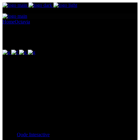
Home
Octavia
Aemilia
Aemilia
Pellentesque ornare sem lacinia quam venenatis vestibulum.
Maecenas sed diam eget risus varius blandit ullam id dolor sit amet
non magna. Cras mattis consectetur purus sit amet fermentum.
Lorem Ipsum proin gravida nibh vel id. Duis aute irure dolor in
reprehenderit in voluptate velit esse cillum dolore eu fugiat nulla
pariatur. Excepteur sint occaecat cupidatat non proident, sunt in
culpa qui officia deserunt mollit anim id est laborum. Sit amet nulla
facilisi morbi. Odio morbi quis commodo odio. Vitae tortor
condimentum lacinia quis vel eros donec ac.
Client:
Qode Interactive