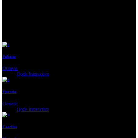
See Next
Juliana
Octavia
Client:
Qode Interactive
Horatia
Octavia
Client:
Qode Interactive
Caecilia