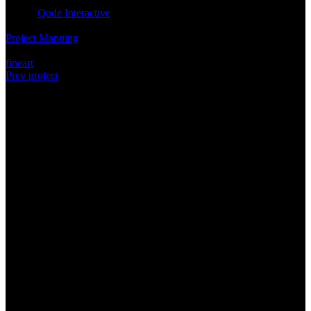
Client:
Qode Interactive
Category:
Project Mapping
Tags:
fineart
Prev project