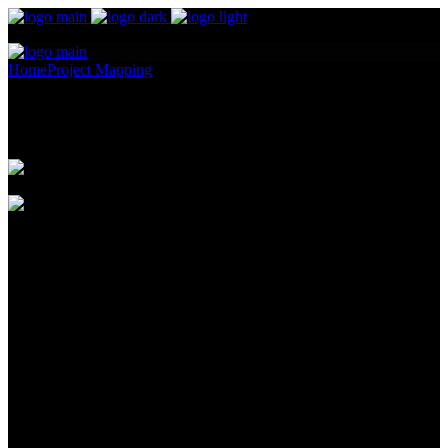
Home
Project Mapping
Manifest 213
Manifest 213
Pellentesque ornare sem lacinia quam venenatis vestibulum.
Maecenas sed diam eget risus varius blandit ullam id dolor sit amet
non magna. Cras mattis consectetur purus sit amet fermentum.
Lorem Ipsum proin gravida nibh vel id. Duis aute irure dolor in
reprehenderit in voluptate velit esse cillum dolore eu fugiat nulla
pariatur. Excepteur sint occaecat cupidatat non proident, sunt in
culpa qui officia deserunt mollit anim id est laborum. Sit amet nulla
facilisi morbi. Odio morbi quis commodo odio. Vitae tortor
condimentum lacinia quis vel eros donec ac.